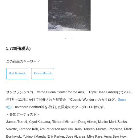
5,720円(税込)
この商品のキーワード
Mark Borthwick
Richard Misrach
サンフランシスコ、Yerba Buena Center for the Arts、 Triple Base Galleryにて2006
年7月～11月にかけて開催された展覧会 『Cosmic Wonder』のカタログ。
Sunn
o)))
, Devendra Banhart等を収録した限定のカタログCD-R付です。
＜参加アーティスト＞
James Turrell, Yayoi Kusama, Richard Misrach, Doug Aitken, Mariko Mori, Banks
Violette, Terence Koh, Ara Pet erson and Jim Drain, Takeshi Murata, Paperred, Mark
Borthwick, Yukinori Maeda, Erik Parker, Jose Alvarez, Mike Pare, Anna Sew Hoy,