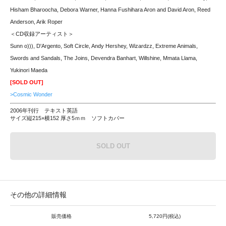
Hisham Bharoocha, Debora Warner, Hanna Fushihara Aron and David Aron, Reed
Anderson, Arik Roper
＜CD収録アーティスト＞
Sunn o))), D'Argento, Soft Circle, Andy Hershey, Wizardzz, Extreme Animals,
Swords and Sandals, The Joins, Devendra Banhart, Willshine, Mmata Llama,
Yukinori Maeda
[SOLD OUT]
>Cosmic Wonder
2006年刊行 テキスト英語
サイズ縦215×横152 厚さ5ｍｍ ソフトカバー
SOLD OUT
その他の詳細情報
販売価格
5,720円(税込)