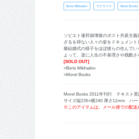
Boris Mikhailov
ウクライナ
Morel Books
ソビエト連邦崩壊後のポスト共産主義
ざるを得ない人々の姿をドキュメントし
擬結婚式の様子をほぼ彼らの住んでい
よって、逆に人生の不条理さや残酷さ
[SOLD OUT]
>Boris Mikhailov
>Morel Books
Morel Books 2011年刊行 テキスト
サイズ縦235×横240 厚さ12mm ハ
※このアイテムは、メール便での配送