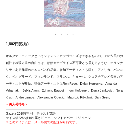
1,802円(税込)
オルタナ・コミックというジャンルにカテゴライズはできるものの、その作風の独
創性や表現方法の自由さは、ほぼカテゴライズ不可能とも居えるような、オリジナ
リティある作家のオムニバス作品集。参加アーティストも幅く、アメリカ、バンコ
ク、ベオグラード、フィンランド、フランス、キューバ、クロアチアなど各国のア
ーティストが集結。収録アーティストはRon Rege、Dylan Horrocks、Amanda
Vahamaki、Belkis Ayon、Edmond Baudoin、Igor Hofbauer、Dunja Jankovic、Nora
Krug、Andre Lemos、Aleksandar Opacic、Maurizio Ribichini、Sam Seen。
＜再入荷待ち＞
Gazeta 2010年刊行 テキスト英語
サイズ縦228×横164 厚さ10ｍｍ ソフトカバー 132ページ
※このアイテムは、メール便での配送が可能です。