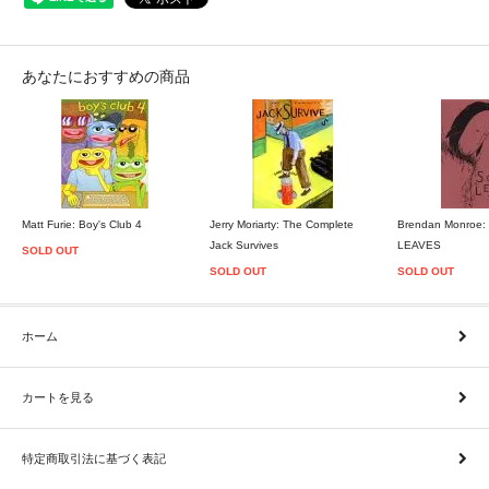
あなたにおすすめの商品
Matt Furie: Boy's Club 4
Jerry Moriarty: The Complete
Brendan Monroe
Jack Survives
LEAVES
SOLD OUT
SOLD OUT
SOLD OUT
ホーム
カートを見る
特定商取引法に基づく表記