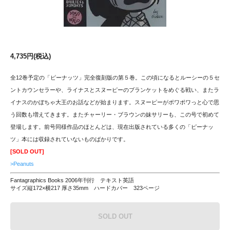
4,735円(税込)
全12巻予定の「ピーナッツ」完全復刻版の第５巻。この頃になるとルーシーの５セ
ントカウンセラーや、ライナスとスヌーピーのブランケットをめぐる戦い、またラ
イナスのかぼちゃ大王のお話などが始まります。スヌーピーがポワポワっと心で思
う回数も増えてきます。またチャーリー・ブラウンの妹サリーも、この号で初めて
登場します。前号同様作品のほとんどは、現在出版されている多くの「ピーナッ
ツ」本には収録されていないものばかりです。
[SOLD OUT]
>Peanuts
Fantagraphics Books 2006年刊行 テキスト英語
サイズ縦172×横217 厚さ35mm ハードカバー 323ページ
SOLD OUT