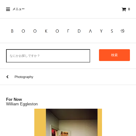
メニュー
0
検索
Photography
For Now
William Eggleston