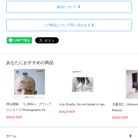
返品について
この商品について問い合わせる
あなたにおすすめの商品
仲山姉妹: 「1_WALL」グランプ
Lúa Ocaña: Do not break in two
大森克己（Katsumi O
リシリーズ Photography 01
Kimura
SOLD OUT
SOLD OUT
SOLD OUT
ホーム