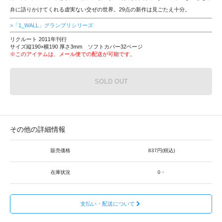
弁に語りかけてくれる虚実ない交ぜの世界。29点の新作は見ごたえ十分。
>「1_WALL」グランプリシリーズ
リクルート 2011年刊行
サイズ縦190×横190 厚さ3mm ソフトカバー32ページ
※このアイテムは、メール便での配送が可能です。
SOLD OUT
その他の詳細情報
販売価格
837円(税込)
在庫状況
0・
支払い・配送について