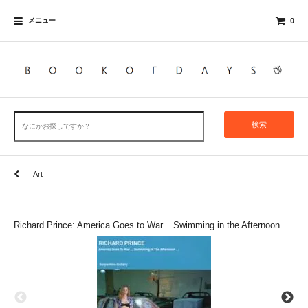
メニュー
0
検索
Art
Richard Prince: America Goes to War... Swimming in the Afternoon...