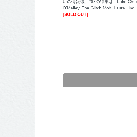
いの情報誌。#68の特集は、Luke Chueh, Linkin
O'Malley, The Glitch Mob, Laura Ling
[SOLD OUT]