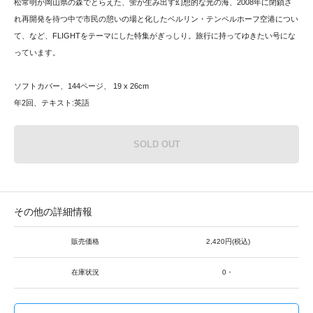
松常明が岡山県の森でとらえた、蛍が生み出す幻想的な光の海、2008年に閉鎖さ
れ再開発を待つ中で市民の憩いの場と化したベルリン・テンペルホーフ空港につい
て、など、FLIGHTをテーマにした特集がぎっしり。旅行に持ってゆきたい号にな
っています。
ソフトカバー、144ページ、 19 x 26cm
年2回、テキスト:英語
SOLD OUT
その他の詳細情報
販売価格
2,420円(税込)
在庫状況
0・