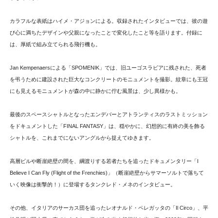
カラフルな表紙はハイメ・アジョンによる。収録されたインタビューでは、彼の遊
び心に満ちたデザインや父親になったことで変化したこと等を語ります。付録に
は、厚紙で組み立てられる飛行機も。
Jan Kempenaersによる「SPOMENIK」では、旧ユーゴスラビアに残された、死者
を弔うために建設された巨大なコンクリートのモニュメントを撮影。紋章にも王冠
にも見えるモニュメントが森の中に静かに佇む風景は、少し異様かも。
最後のスペースシャトルとなったエンデバーとアトランティスのラストミッション
をドキュメントした「FINAL FANTASY」は、穏やかに、幻想的に有終の美を飾る
シャトルを、これまでにないアングルから捉えてゆきます。
高層ビルや断崖絶壁の間を、綱渡りする若者たちを追ったドキュメンタリー「I
Believe I Can Fly (Flight of the Frenchies)」（断崖絶壁からサマーソルトで落ちて
いく映像は衝撃的！）に登場するタンクレド・メネのインタビュー。
その他、イタリアのサーカス団を追ったレオナルド・ペレガッタの「Il Circo」、平