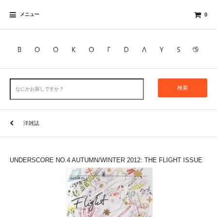
メニュー
0
検索
洋雑誌
UNDERSCORE NO.4 AUTUMN/WINTER 2012: THE FLIGHT ISSUE