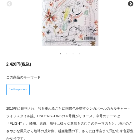
2,420円(税込)
この商品のキーワード
Jan Kempenaers
2010年に創刊され、号を重ねるごとに国際色を増すシンガポールのカルチャー・
ライフスタイル誌、UNDERSCOREの４号目がリリース。今号のテーマは
「FLIGHT」。飛翔、逃避、旅行…様々な意味を含むこのテーマのもと、地元のさ
さやかな風景から地球の反対側、断崖絶壁の下、さらには宇宙まで飛び出す色彩豊
かな号です。