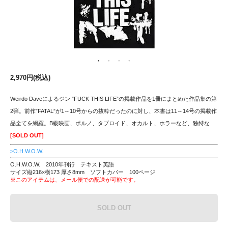
2,970円(税込)
Weirdo Daveによるジン ”FUCK THIS LIFE”の掲載作品を1冊にまとめた作品集の第
2弾。前作”FATAL”が1～10号からの抜粋だったのに対し、本書は11～14号の掲載作
品全てを網羅。B級映画、ポルノ、タブロイド、オカルト、ホラーなど、独特な
[SOLD OUT]
>O.H.W.O.W.
O.H.W.O.W. 2010年刊行 テキスト英語
サイズ縦216×横173 厚さ8mm ソフトカバー 100ページ
※このアイテムは、メール便での配送が可能です。
SOLD OUT