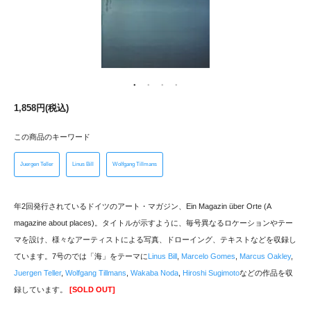
1,858円(税込)
この商品のキーワード
Juergen Teller
Linus Bill
Wolfgang Tillmans
年2回発行されているドイツのアート・マガジン、Ein Magazin über Orte (A
magazine about places)。タイトルが示すように、毎号異なるロケーションやテー
マを設け、様々なアーティストによる写真、ドローイング、テキストなどを収録し
ています。7号のでは「海」をテーマに
Linus Bill
,
Marcelo Gomes
,
Marcus Oakley
,
Juergen Teller
,
Wolfgang Tillmans
,
Wakaba Noda
,
Hiroshi Sugimoto
などの作品を収
録しています。
[SOLD OUT]