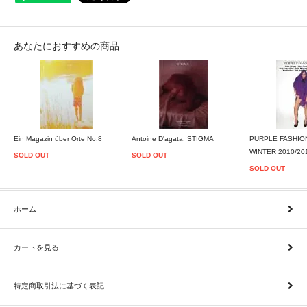
あなたにおすすめの商品
Ein Magazin über Orte No.8
Antoine D'agata: STIGMA
PURPLE FASHION
WINTER 2010/20
SOLD OUT
SOLD OUT
SOLD OUT
ホーム
カートを見る
特定商取引法に基づく表記