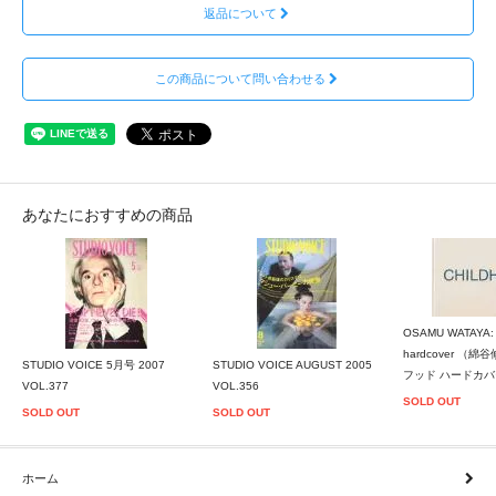
返品について
この商品について問い合わせる
あなたにおすすめの商品
OSAMU WATAYA:
hardcover （綿
STUDIO VOICE 5月号 2007
STUDIO VOICE AUGUST 2005
フッド ハードカ
VOL.377
VOL.356
SOLD OUT
SOLD OUT
SOLD OUT
ホーム