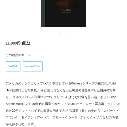
11,000円(税込)
この商品のキーワード
Tood Hido
Nazraeli Press
アメリカのナツラエリ・プレスが刊行しているWitnessシリーズの第7弾はTodd
Hide監修による写真集。 今は使われなくなった廃屋の部屋を写した自身の写真
と、 まるでそれらの部屋でかつて住んでいたような錯覚を思い起こさせるLeon
Borenszteinによる 80年代に撮影されたモノクロのポートレート写真群。さらには
過去20年トッド・ハイドに影響を与えてきた 写真家（集）の中から、ロバート・
フランク、ダイアン・アーバス、ラリー・クラーク、アレック・ソスなどの 写真
が収録されています。