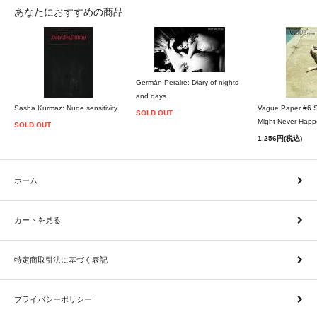
あなたにおすすめの商品
Germán Peraire: Diary of nights
and days
Sasha Kurmaz: Nude sensitivity
Vague Paper #6 Sm
SOLD OUT
Might Never Hap
SOLD OUT
1,256円(税込)
ホーム
カートを見る
特定商取引法に基づく表記
プライバシーポリシー