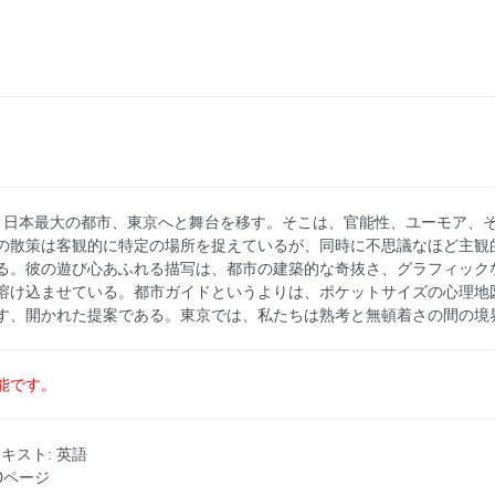
、日本最大の都市、東京へと舞台を移す。そこは、官能性、ユーモア、
の散策は客観的に特定の場所を捉えているが、同時に不思議なほど主観
る。彼の遊び心あふれる描写は、都市の建築的な奇抜さ、グラフィック
溶け込ませている。都市ガイドというよりは、ポケットサイズの心理地
す、開かれた提案である。東京では、私たちは熟考と無頓着さの間の境
能です。
版 テキスト: 英語
30ページ