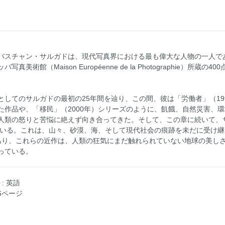
バスチャン・サルガドは、現代写真界における最も偉大な人物の一人で
術館（Maison Européenne de la Photographie）所
してのサルガドの最初の25年間を辿り、この間、彼は「労働者」（19
た作品や、「移民」（2000年）シリーズのように、飢餓、自然災害、
人類の怒りと苦悩に絶えず向き合ってきた。そして、この章に続いて、
れている。これは、山々、砂漠、海、そして現代社会の痕跡を未だに受け
あり、これらの近作は、人類の狂気にまだ触れられていない地球の美し
っている。
ト: 英語
76ページ