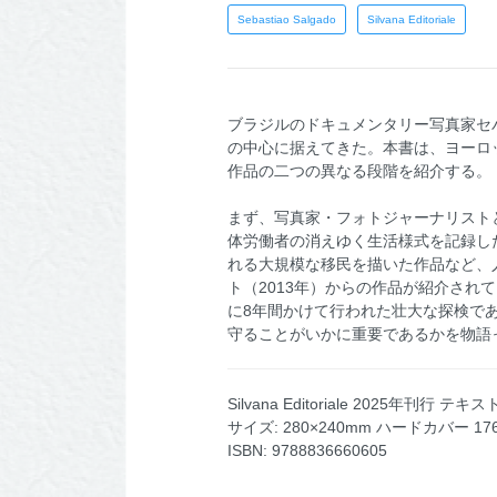
Sebastiao Salgado
Silvana Editoriale
ブラジルのドキュメンタリー写真家セ
の中心に据えてきた。本書は、ヨーロッパ写真美
作品の二つの異なる段階を紹介する。
まず、写真家・フォトジャーナリストと
体労働者の消えゆく生活様式を記録し
れる大規模な移民を描いた作品など、
ト（2013年）からの作品が紹介さ
に8年間かけて行われた壮大な探検で
守ることがいかに重要であるかを物語
Silvana Editoriale 2025年刊行 テキス
サイズ: 280×240mm ハードカバー 1
ISBN: 9788836660605