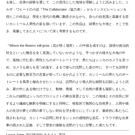
を旅し、自身の経験を通して、この混沌とし​​た地域を理解しようと試みました。ミ
ルザ・ワヒードの小説『The Collaborator（協力者）』からインスピレーションを
得たこの作品は、歴史と現代の危機に翻弄されながら、自らの自意識と葛藤する若
いカシミール人男性の姿を描いています。この作品は、緑豊かな大地と、そこで生
き、葛藤してきた人々について深く考察するものです。
『Where the flowers still grow（花が咲く場所）』の中核を成すのは、国境や政治的
対立といった概念を全く意識していないかのような、手つかずの雄大な大地の中
で、孤独に佇む若い男性たちのポートレートです。男たちはシッカのカメラを見つ
め、カメラも彼らを見つめ返す。まるで彼らの沈黙した姿の中に、すべてを説明す
るのに必要な数百万の言葉が宿っているかのようです。カシミールの男たちのポー
トレートを風景と融合させたシッカは、訪問のより個人的な細部を記録しようと試
み、家の中にある物だけでなく、動物、廃墟、そして自然の要素も撮影しました。
これらの細部はシッカのプロジェクトの舞台装置となり、この地域とその住民に対
するより繊細な解釈を明確にすると同時に、牧歌的で無関心な自然界と、人間や個
人の生活や夢との間の果てしない対比を浮き彫りにしています。最終的に私たちに
残されるのは、カシミール訪問に対するシッカの感情的な反応、トラウマ的な出来
事の残された証拠、そして歴史の激動を沈黙のうちに目撃した者たちです。
Loose Joints 2017年刊行 テキスト: 英語