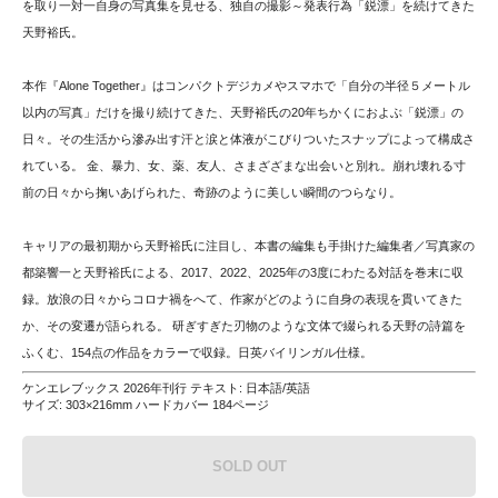
を取り一対一自身の写真集を見せる、独自の撮影～発表行為「鋭漂」を続けてきた
天野裕氏。
本作『Alone Together』はコンパクトデジカメやスマホで「自分の半径５メートル
以内の写真」だけを撮り続けてきた、天野裕氏の20年ちかくにおよぶ「鋭漂」の
日々。その生活から滲み出す汗と涙と体液がこびりついたスナップによって構成さ
れている。 金、暴力、女、薬、友人、さまざざまな出会いと別れ。崩れ壊れる寸
前の日々から掬いあげられた、奇跡のように美しい瞬間のつらなり。
キャリアの最初期から天野裕氏に注目し、本書の編集も手掛けた編集者／写真家の
都築響一と天野裕氏による、2017、2022、2025年の3度にわたる対話を巻末に収
録。放浪の日々からコロナ禍をへて、作家がどのように自身の表現を貫いてきた
か、その変遷が語られる。 研ぎすぎた刃物のような文体で綴られる天野の詩篇を
ふくむ、154点の作品をカラーで収録。日英バイリンガル仕様。
ケンエレブックス 2026年刊行 テキスト: 日本語/英語
サイズ: 303×216mm ハードカバー 184ページ
SOLD OUT