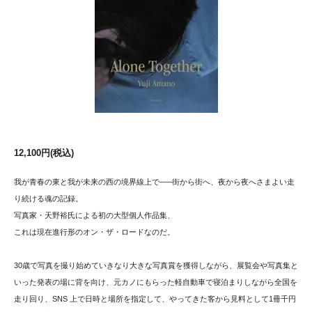
12,100円(税込)
我が青春の東と我が未来の西の境界線上で–––街から街へ、夜から夜へさまよい走
り続ける魂の記録。
写真家・天野裕氏による初の大型個人作品集、
これは現在進行形のオン・ザ・ロードなのだ。
30歳で写真を撮り始めていきなり大きな写真賞を獲得しながら、展覧会や写真集と
いった発表の場に背を向け、元カノにもらった軽自動車で寝泊まりしながら全国を
走り回り、SNS 上で日時と場所を指定して、やってきた客から見料として1冊千円