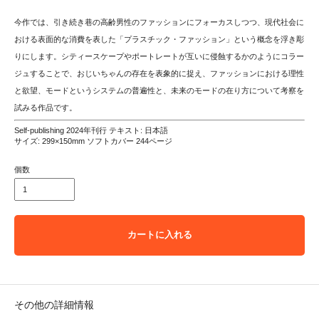
今作では、引き続き巷の高齢男性のファッションにフォーカスしつつ、現代社会に
おける表面的な消費を表した「プラスチック・ファッション」という概念を浮き彫
りにします。シティースケープやポートレートが互いに侵蝕するかのようにコラー
ジュすることで、おじいちゃんの存在を表象的に捉え、ファッションにおける理性
と欲望、モードというシステムの普遍性と、未来のモードの在り方について考察を
試みる作品です。
Self-publishing 2024年刊行 テキスト: 日本語
サイズ: 299×150mm ソフトカバー 244ページ
個数
カートに入れる
その他の詳細情報