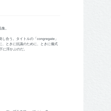
品集。
う。タイトルの「congregate」
に、ときに抗議のために、ときに儀式
の下に浮かぶのだ。