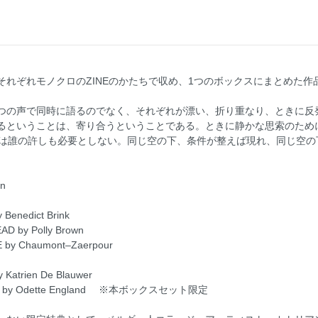
れぞれモノクロのZINEのかたちで収め、1つのボックスにまとめた作
の声で同時に語るのでなく、それぞれが漂い、折り重なり、ときに反発し合
るということは、寄り合うということである。ときに静かな思索のため
s）は誰の許しも必要としない。同じ空の下、条件が整えば現れ、同じ空
on
enedict Brink
D by Polly Brown
 by Chaumont–Zaerpour
Katrien De Blauwer
APH by Odette England ※本ボックスセット限定