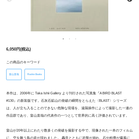
6,050円(税込)
この商品のキーワード
畠山直哉
Roshin Books
本作は、2006年に Taka Ishii Gallery より刊行された写真集『A BIRD BLAST
#130』の新装版です。石灰石鉱山の発破の瞬間をとらえた〈BLAST〉シリーズ
は、人が立ち入ることのできない危険な現場を、遠隔操作によって撮影した一連の
作品群であり、畠山直哉の代表作の一つとして世界的に高く評価されています。
畠山が20年以上にわたり数多くの発破を撮影する中で、現像された一本のフィルム
に、空を舞う鳥の姿が現れました。 轟音とともに岩盤が崩れ、石や粉塵が爆風に