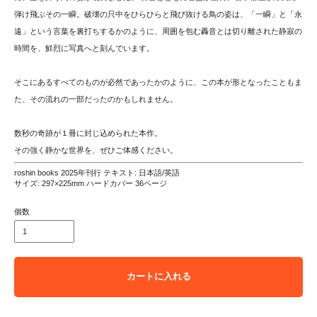
弾け飛ぶその一瞬。破壊の只中をひらひらと飛び抜ける鳥の姿は、「一瞬」と「永
遠」という言葉を裏打ちするかのように、周囲を包む轟音とは切り離された静寂の
時間を、鮮烈に写真へと刻んでいます。
そこにあるすべてのものが必然であったかのように、この本が形となったこともま
た、その流れの一部だったのかもしれません。
数秒の奇跡が１冊に封じ込められた本作。
その強く静かな世界を、ぜひご体感ください。
roshin books 2025年刊行 テキスト: 日本語/英語
サイズ: 297×225mm ハードカバー 36ページ
個数
カートに入れる