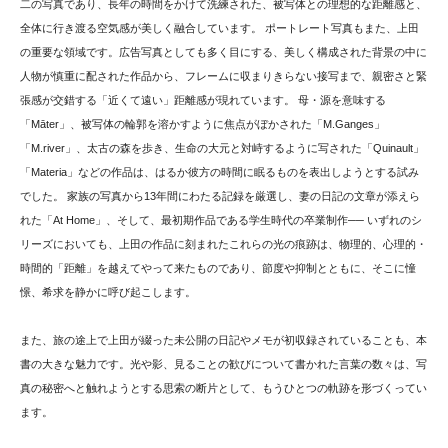
二の写真であり、長年の時間をかけて洗練された、被写体との理想的な距離感と、
全体に行き渡る空気感が美しく融合しています。 ポートレート写真もまた、上田
の重要な領域です。広告写真としても多く目にする、美しく構成された背景の中に
人物が慎重に配された作品から、フレームに収まりきらない接写まで、親密さと緊
張感が交錯する「近くて遠い」距離感が現れています。 母・源を意味する
「Māter」、被写体の輪郭を溶かすように焦点がぼかされた「M.Ganges」
「M.river」、太古の森を歩き、生命の大元と対峙するように写された「Quinault」
「Materia」などの作品は、はるか彼方の時間に眠るものを表出しようとする試み
でした。 家族の写真から13年間にわたる記録を厳選し、妻の日記の文章が添えら
れた「At Home」、そして、最初期作品である学生時代の卒業制作── いずれのシ
リーズにおいても、上田の作品に刻まれたこれらの光の痕跡は、物理的、心理的・
時間的「距離」を越えてやって来たものであり、節度や抑制とともに、そこに憧
憬、希求を静かに呼び起こします。
また、旅の途上で上田が綴った未公開の日記やメモが初収録されていることも、本
書の大きな魅力です。光や影、見ることの歓びについて書かれた言葉の数々は、写
真の秘密へと触れようとする思索の断片として、もうひとつの軌跡を形づくってい
ます。