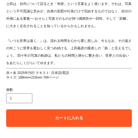
上田は、自作について語るとき「奇跡」という言葉をよく使います。それは、写真
という不可思議な営みが、自身の意図や行為だけで完結するものではなく、自分の
外側にある要素──おそらく写真そのものが持つ偶然性や一回性、そして「距離」
に大きく左右されることを知っているからかもしれません。
『いつも世界は遠く、』は、流れる時間を心から愛し慈しみ、今もなお、その遠さ
の向こうに世界を愛おしく見つめ続ける、上田義彦の眼差しの「旅」と言えるでし
ょう。 四十年の写真の軌跡は、私たちの時間と静かに響き合い、世界との出会い
をあたらしくひらいてゆきます。
赤々舎 2025年刊行 テキスト: 日本語/英語
サイズ: 188mm×210mm 768ページ
個数
カートに入れる