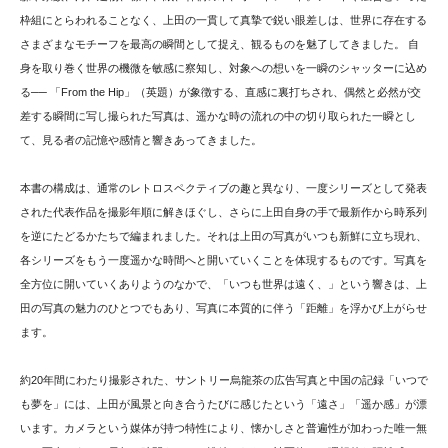
枠組にとらわれることなく、上田の一貫して真摯で鋭い眼差しは、世界に存在する
さまざまなモチーフを最高の瞬間として捉え、観るものを魅了してきました。 自
身を取り巻く世界の機微を敏感に察知し、対象への想いを一瞬のシャッターに込め
る── 「From the Hip」（英題）が象徴する、直感に裏打ちされ、偶然と必然が交
差する瞬間に写し撮られた写真は、遥かな時の流れの中の切り取られた一瞬とし
て、見る者の記憶や感情と響きあってきました。
本書の構成は、通常のレトロスペクティブの趣と異なり、一度シリーズとして発表
された代表作品を撮影年順に解きほぐし、さらに上田自身の手で最新作から時系列
を逆にたどるかたちで編まれました。それは上田の写真がいつも新鮮に立ち現れ、
各シリーズをもう一度遥かな時間へと開いていくことを体現するものです。写真を
全方位に開いていくありようのなかで、「いつも世界は遠く、」という響きは、上
田の写真の魅力のひとつでもあり、写真に本質的に伴う「距離」を浮かび上がらせ
ます。
約20年間にわたり撮影された、サントリー烏龍茶の広告写真と中国の記録「いつで
も夢を」には、上田が風景と向き合うたびに感じたという「遠さ」「遥か感」が漂
います。カメラという媒体が持つ特性により、懐かしさと普遍性が加わった唯一無