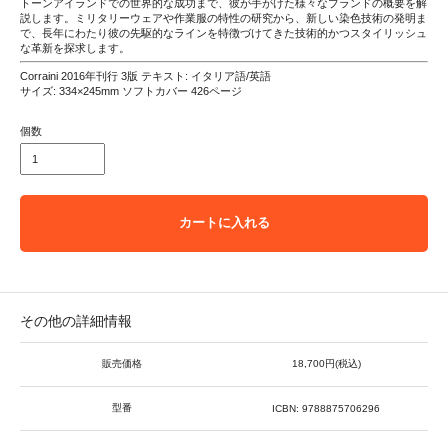
トーンアイランドでの世界的な成功まで、彼が手がけた様々なブランドの概要を解
説します。ミリタリーウェアや作業服の特性の研究から、新しい染色技術の発明ま
で、長年にわたり彼の先駆的なラインを特徴づけてきた技術的かつスタイリッシュ
な革新を探求します。
Corraini 2016年刊行 3版 テキスト: イタリア語/英語
サイズ: 334×245mm ソフトカバー 426ページ
個数
カートに入れる
その他の詳細情報
販売価格
18,700円(税込)
型番
ICBN: 9788875706296