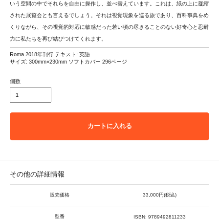
いう空間の中でそれらを自由に操作し、並べ替えています。これは、紙の上に凝縮
された展覧会とも言えるでしょう。それは視覚現象を巡る旅であり、百科事典をめ
くりながら、その視覚的対応に敏感だった若い頃の尽きることのない好奇心と忍耐
力に私たちを再び結びつけてくれます。
Roma 2018年刊行 テキスト: 英語
サイズ: 300mm×230mm ソフトカバー 296ページ
個数
カートに入れる
その他の詳細情報
販売価格
33,000円(税込)
型番
ISBN: 9789492811233