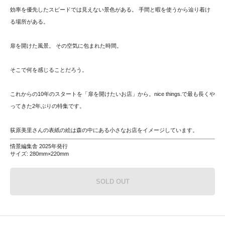
効率を優先したスピードでは見えない景色がある。 手間と暇を使うから辿り着け
る場所がある。
扉を開けた風景。 その空気に包まれた時間。
そこで何を感じることだろう。
これからの10年のスタートを「扉を開けたいお店」から。nice things.で最も長くや
ってきた2年ぶりの特集です。
荻原美里さんの表紙の絵は森の中にある小さなお店をイメージしています。
情景編集舎 2025年発行
サイズ: 280mm×220mm
SOLD OUT