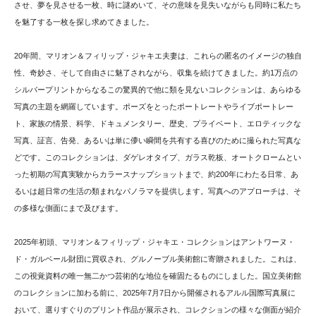
させ、夢を見させる一枚、時に謎めいて、その意味を見失いながらも同時に私たち
を魅了する一枚を探し求めてきました。
20年間、マリオン＆フィリップ・ジャキエ夫妻は、これらの匿名のイメージの独自
性、奇妙さ、そして自由さに魅了されながら、収集を続けてきました。約1万点の
シルバープリントからなるこの驚異的で他に類を見ないコレクションは、あらゆる
写真の主題を網羅しています。ポーズをとったポートレートやライブポートレー
ト、家族の情景、科学、ドキュメンタリー、歴史、プライベート、エロティックな
写真、証言、告発、あるいは単に儚い瞬間を共有する喜びのために撮られた写真な
どです。このコレクションは、ダゲレオタイプ、ガラス乾板、オートクロームとい
った初期の写真実験からカラースナップショットまで、約200年にわたる日常、あ
るいは超日常の生活の類まれなパノラマを提供します。写真へのアプローチは、そ
の多様な側面にまで及びます。
2025年初頭、マリオン＆フィリップ・ジャキエ・コレクションはアントワーヌ・
ド・ガルベール財団に買収され、グルノーブル美術館に寄贈されました。これは、
この視覚資料の唯一無二かつ芸術的な地位を確固たるものにしました。国立美術館
のコレクションに加わる前に、2025年7月7日から開催されるアルル国際写真展に
おいて、選りすぐりのプリント作品が展示され、コレクションの様々な側面が紹介