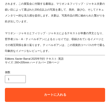
されます。この展覧会に付随する書籍は、マリオン＆フィリップ・ジャキエ夫妻の
鋭い目によって選ばれた200点以上の写真を通して、美的、遊び心、そしてドキュ
メンタリー的な没入感を提供します。夫妻は、写真作品の間に秘められた繋がりを
紡ぎ出しています。
マリオン・ジャキエとフィリップ・ジャキエによるテキストが本書の序文となり、
哲学者ジル・A・ティベルギアンによるエッセイでは、収録されているイメージと
その相互関係を振り返ります。ティベルギアンは、この視覚的コーパスの中で最も
印象的なイメージをレビューします。
Editions Xavier Barral 2025年刊行 テキスト: 英語
サイズ: 260×205mm ハードカバー 236ページ
個数
カートに入れる