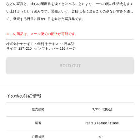
などの写真と、彼らの履歴書を淡々と並べることにより、一つの街の生活史をすく
い上げようという試みです。労働という、普段は表に出ることの少ない営みを通し
て、継続する日常に静かに目を向けた写真集です。
※この商品は、メール便での配送が可能です。
株式会社ヤナギモト年刊行 テキスト: 日本語
サイズ: 297×210mm ソフトカバー 116ページ
SOLD OUT
その他の詳細情報
販売価格
3,300円(税込)
型番
ISBN: 9784991411908
在庫状況
0・