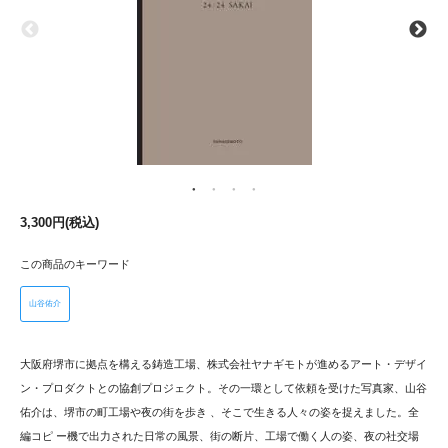
3,300円(税込)
この商品のキーワード
山谷佑介
大阪府堺市に拠点を構える鋳造工場、株式会社ヤナギモトが進めるアート・デザイ
ン・プロダクトとの協創プロジェクト。その一環として依頼を受けた写真家、山谷
佑介は、堺市の町工場や夜の街を歩き 、そこで生きる人々の姿を捉えました。全
編コピ ー機で出力された日常の風景、街の断片、工場で働く人の姿、夜の社交場