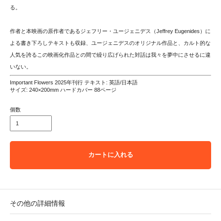
る。
作者と本映画の原作者であるジェフリー・ユージェニデス（Jeffrey Eugenides）に
よる書き下ろしテキストも収録、ユージェニデスのオリジナル作品と、カルト的な
人気を誇るこの映画化作品との間で繰り広げられた対話は我々を夢中にさせるに違
いない。
Important Flowers 2025年刊行 テキスト: 英語/日本語
サイズ: 240×200mm ハードカバー 88ページ
個数
カートに入れる
その他の詳細情報