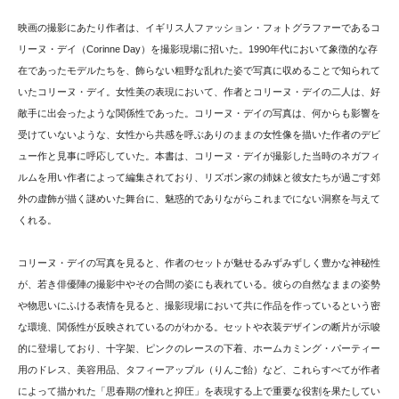
映画の撮影にあたり作者は、イギリス人ファッション・フォトグラファーであるコ
リーヌ・デイ（Corinne Day）を撮影現場に招いた。1990年代において象徴的な存
在であったモデルたちを、飾らない粗野な乱れた姿で写真に収めることで知られて
いたコリーヌ・デイ。女性美の表現において、作者とコリーヌ・デイの二人は、好
敵手に出会ったような関係性であった。コリーヌ・デイの写真は、何からも影響を
受けていないような、女性から共感を呼ぶありのままの女性像を描いた作者のデビ
ュー作と見事に呼応していた。本書は、コリーヌ・デイが撮影した当時のネガフィ
ルムを用い作者によって編集されており、リズボン家の姉妹と彼女たちが過ごす郊
外の虚飾が描く謎めいた舞台に、魅惑的でありながらこれまでにない洞察を与えて
くれる。
コリーヌ・デイの写真を見ると、作者のセットが魅せるみずみずしく豊かな神秘性
が、若き俳優陣の撮影中やその合間の姿にも表れている。彼らの自然なままの姿勢
や物思いにふける表情を見ると、撮影現場において共に作品を作っているという密
な環境、関係性が反映されているのがわかる。セットや衣装デザインの断片が示唆
的に登場しており、十字架、ピンクのレースの下着、ホームカミング・パーティー
用のドレス、美容用品、タフィーアップル（りんご飴）など、これらすべてが作者
によって描かれた「思春期の憧れと抑圧」を表現する上で重要な役割を果たしてい