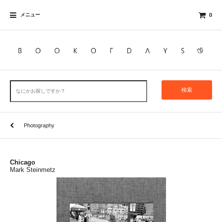
メニュー
0
検索
Photography
Chicago
Mark Steinmetz