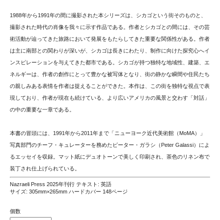
1988年から1991年の間に撮影された本シリーズは、シカゴという街そのものと、
撮影された時代の肖像を我々に示す作品である。作者とシカゴとの間には、その芸
術活動が辿ってきた旅路において発展をもたらしてきた重要な関係性がある。作者
は主に南部との関わりが深いが、シカゴは長きにわたり、制作に向けた探究心へイ
ンスピレーションを与えてきた都市である。シカゴが持つ独特な地域性、建築、エ
ネルギーは、作者の創作にとって豊かな被写体となり、街の静かな瞬間や住民たち
の親しみある表情を作者は捉えることができた。本作は、この街を独特な視点で表
現しており、作者が現在も続けている、より広いアメリカの風景と交わす「対話」
の中の重要な一章である。
本書の冒頭には、1991年から2011年まで「ニューヨーク近代美術館（MoMA）」
写真部門のチーフ・キュレーターを務めたピーター・ガラシ（Peter Galassi）によ
るエッセイを収録。マット紙にデュオトーンで美しく印刷され、茶色のリネン布で
装丁され仕上げられている。
Nazraeli Press 2025年刊行 テキスト: 英語
サイズ: 305mm×265mm ハードカバー 148ページ
個数