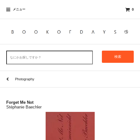
メニュー
0
検索
Photography
Forget Me Not
Stéphanie Baechler