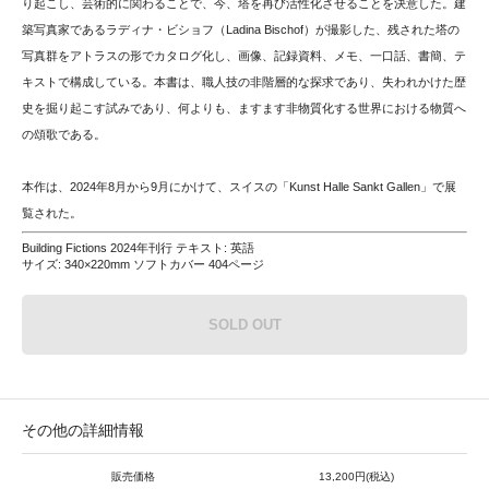
り起こし、芸術的に関わることで、今、塔を再び活性化させることを決意した。建
築写真家であるラディナ・ビショフ（Ladina Bischof）が撮影した、残された塔の
写真群をアトラスの形でカタログ化し、画像、記録資料、メモ、一口話、書簡、テ
キストで構成している。本書は、職人技の非階層的な探求であり、失われかけた歴
史を掘り起こす試みであり、何よりも、ますます非物質化する世界における物質へ
の頌歌である。
本作は、2024年8月から9月にかけて、スイスの「Kunst Halle Sankt Gallen」で展
覧された。
Building Fictions 2024年刊行 テキスト: 英語
サイズ: 340×220mm ソフトカバー 404ページ
SOLD OUT
その他の詳細情報
販売価格
13,200円(税込)