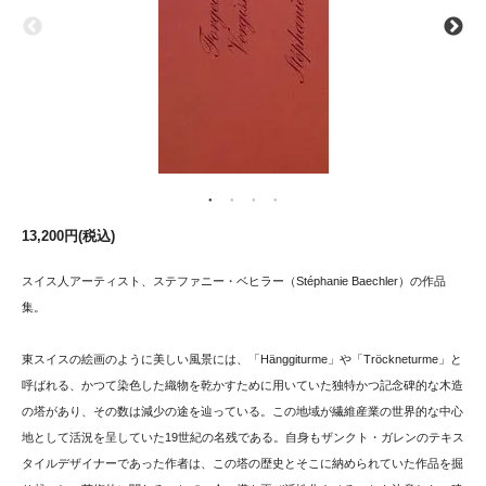
13,200円(税込)
スイス人アーティスト、ステファニー・ベヒラー（Stéphanie Baechler）の作品
集。
東スイスの絵画のように美しい風景には、「Hänggiturme」や「Tröckneturme」と
呼ばれる、かつて染色した織物を乾かすために用いていた独特かつ記念碑的な木造
の塔があり、その数は減少の途を辿っている。この地域が繊維産業の世界的な中心
地として活況を呈していた19世紀の名残である。自身もザンクト・ガレンのテキス
タイルデザイナーであった作者は、この塔の歴史とそこに納められていた作品を掘