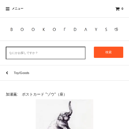
メニュー
0
検索
Toy/Goods
加瀬薫: ポストカード "ゾウ"（座）