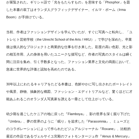
が展覧された。ギリシャ語で「光をもたらすもの」を意味する「Phosphor」を題
した本書の装丁はオランダ人グラフィックデザイナー、イルマ・ボーム（Irma
Boom）が手掛けている。
当初、作者はファッションデザインを学んでいたが、すぐに写真へと転向し、「ユ
トレヒト芸術学校（the Utrecht School of the Arts / HKU）」で学びを深めた。卒業
後は個人的なプロジェクトと商業的な仕事を行き来した。彩度の高い色彩、光と影
の相互作用、人の身体を用いたユニークな描写など、作者の写真のスタイルは瞬く
間に注目を集め、引く手数多となった。ファッション業界と文化の両面において、
急速に世界的な評価と認知を高めたのである。
30年以上にわたるキャリアをたどる本書は、色鮮やかに写し出されたポートレイト
や風景、静物、抽象的な構図、ファッション・エディトリアルなど、驚くほどに才
能あふれるこのオランダ人写真家を讃える一冊として仕上がっている。
幼少期を過ごしたケニアの地に戻った『Flamboya』、影の世界を深く掘り下げた
『Umbra』、夢の世界のように「眠り」を追求した『Parasomnia』、ミューズと
のコラボレーションによって作られたビジュアルジャーナル『Roxane』、比較的
最近の作品であるヴェルサイユ宮殿のフォトモンタージュ作『Venus & Mercury』