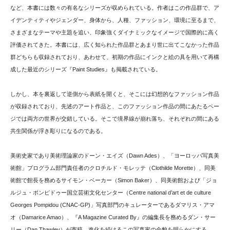
など、本書には数々の有名なシリーズが収められている。作者はこの作品群で、ア
イデンティティやジェンダー、身体から、人種、ファッション、環境に至るまで、
さまざまなテーマや主題を追い、印象強くダイナミックなイメージで国際的に高く
評価されてきた。本書には、広く知られた作品群とあまり世に出てこなかった作品
群どちらも収録されており、あわせて、初期の作品にインクと絵の具を用いて再構
成した最近のシリーズ『Paint Studies』も掲載されている。
しかし、本を裏返して逆側から表紙を開くと、そこには幻想的なファッション作品
が収録されており、先述のアート作品と、このファッション作品の間にあたるペー
ジでは両方の世界が交錯している。そこで境界線が崩れ落ち、それぞれの間にある
共生関係が浮き彫りになるのである。
美術史家であり美術理論家のドーン・エイズ（Dawn Ades）、「ヨーロッパ写真美
術館」プログラム部門責任者のクロチルド・モレッテ（Clothilde Morette）、同美
術館で館長を務めるサイモン・ベーカー（Simon Baker）、同美術館および「ジョ
ルジュ・ポンピドゥー国立芸術文化センター（Centre national d’art et de culture
Georges Pompidou (CNAC-GP)」写真部門のキュレーターであるダマリス・アマ
オ（Damarice Amao）、『A Magazine Curated By』の編集長を務めるダン・サー
リー（Dan Thawley）が寄稿。進化を続けるこの写真家の全貌を明らかにする。