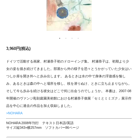
3,960円(税込)
ドイツで活動する画家、村瀬恭子初のドローイング集。 村瀬恭子は、初期より少
女の姿を描き続けてきました。部屋から外の様子を恐々とうかがっていた少女はい
つしか扉を開き外へと歩み出します。 あるときは水の中で身体の浮遊感を愉し
み、あるときは森の中へと場所を移し、枝を潜りぬけ、ときに立ち止まりながら。
そして今も歩みを続ける彼女はどこで何に出会うのでしょうか。 本書は、2007-08
年開催のヴァンジ彫刻庭園美術館における村瀬恭子個展「セミとミミズク」展示作
品を中心に過去の作品を加え収録しました。
>NOHARA
NOHARA 2008年刊行 テキスト日本語/英語
サイズ縦343×横257mm ソフトカバー86ページ