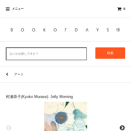
メニュー
0
検索
アート
村瀬恭子(Kyoko Murase): Jelly Morning