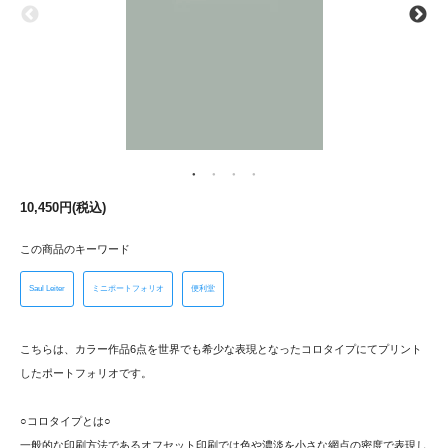
10,450円(税込)
この商品のキーワード
Saul Leiter
ミニポートフォリオ
便利堂
こちらは、カラー作品6点を世界でも希少な表現となったコロタイプにてプリント
したポートフォリオです。
○コロタイプとは○
一般的な印刷方法であるオフセット印刷では色や濃淡を小さな網点の密度で表現し