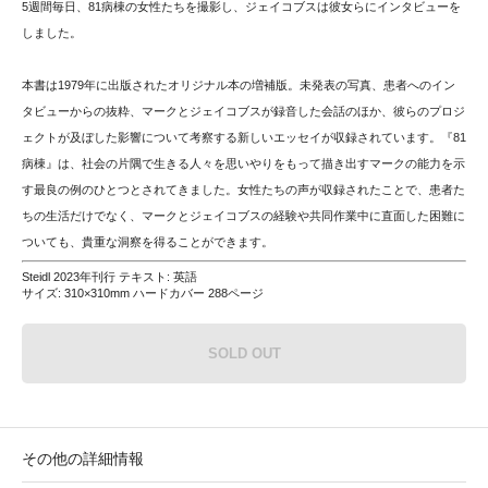
5週間毎日、81病棟の女性たちを撮影し、ジェイコブスは彼女らにインタビューを
しました。
本書は1979年に出版されたオリジナル本の増補版。未発表の写真、患者へのイン
タビューからの抜粋、マークとジェイコブスが録音した会話のほか、彼らのプロジ
ェクトが及ぼした影響について考察する新しいエッセイが収録されています。『81
病棟』は、社会の片隅で生きる人々を思いやりをもって描き出すマークの能力を示
す最良の例のひとつとされてきました。女性たちの声が収録されたことで、患者た
ちの生活だけでなく、マークとジェイコブスの経験や共同作業中に直面した困難に
ついても、貴重な洞察を得ることができます。
Steidl 2023年刊行 テキスト: 英語
サイズ: 310×310mm ハードカバー 288ページ
SOLD OUT
その他の詳細情報