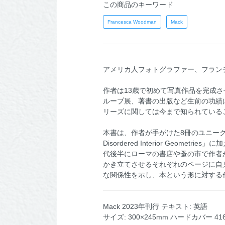
この商品のキーワード
Francesca Woodman
Mack
アメリカ人フォトグラファー、フランチェス
作者は13歳で初めて写真作品を完成
ループ展、著書の出版など生前の功績
リーズに関しては今まで知られている
本書は、作者が手がけた8冊のユニー
Disordered Interior Ge
代後半にローマの書店や蚤の市で作者
かき立てさせるそれぞれのページに自
な関係性を示し、本という形に対する
Mack 2023年刊行 テキスト: 英語
サイズ: 300×245mm ハードカバー 4