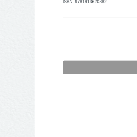
ISBN: 9781913620882