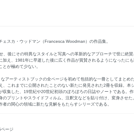
カ・ウッドマン（Francesca Woodman）の作品集。
させ、後にその特異なスタイルと写真への革新的なアプローチで世に絶
に加え、1981年に早逝した後に広く作品が賞賛されるようになったに
ことが極めて少ない。
クなアーティストブックの全ページを初めて包括的な一冊としてまとめた
ometries」に加え、これまでに公開されたことのない新たに発見された2冊を収
が収集した、19世紀や20世紀初頭のぼろぼろの日誌やノートである。
身のプリントやスライドフィルム、注釈文などを貼り付け、変身させた
作者の関心の領域に新たな見解をもたらすシリーズである。
16ページ