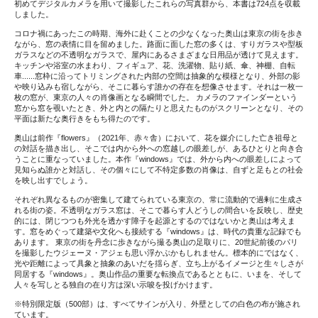
初めてデジタルカメラを用いて撮影したこれらの写真群から、本書は724点を収載
しました。
コロナ禍にあったこの時期、海外に赴くことの少なくなった奥山は東京の街を歩き
ながら、窓の表情に目を留めました。路面に面した窓の多くは、すりガラスや型板
ガラスなどの不透明なガラスで、屋内にあるさまざまな日用品が透けて見えます。
キッチンや浴室の水まわり、フィギュア、花、洗濯物、貼り紙、傘、神棚、自転
車......窓枠に沿ってトリミングされた内部の空間は抽象的な模様となり、外部の影
や映り込みも宿しながら、そこに暮らす誰かの存在を想像させます。それは一枚一
枚の窓が、東京の人々の肖像画となる瞬間でした。 カメラのファインダーという
窓から窓を覗いたとき、外と内との隔たりと思えたものがスクリーンとなり、その
平面は新たな奥行きをもち得たのです。
奥山は前作『flowers』（2021年、赤々舎）において、花を媒介にした亡き祖母と
の対話を描き出し、そこでは内から外への窓越しの眼差しが、あるひとりと向き合
うことに重なっていました。本作『windows』では、外から内への眼差しによって
見知らぬ誰かと対話し、その個々にして不特定多数の肖像は、自ずと足もとの社会
を映し出すでしょう。
それぞれ異なるものが密集して建てられている東京の、常に流動的で過剰に生成さ
れる街の姿。不透明なガラス窓は、そこで暮らす人どうしの間合いを反映し、歴史
的には、閉じつつも外光を透かす障子を起源とするのではないかと奥山は考えま
す。窓をめぐって建築や文化へも接続する『windows』は、時代の貴重な記録でも
あります。 東京の街を丹念に歩きながら撮る奥山の足取りに、20世紀前後のパリ
を撮影したウジェーヌ・アジェも思い浮かぶかもしれません。標本的にではなく、
光や距離によって具象と抽象のあいだを揺らぎ、立ち上がるイメージと生々しさが
同居する『windows』。奥山作品の重要な転換点であるとともに、いまを、そして
人々を写しとる独自の在り方は深い示唆を投げかけます。
※特別限定版（500部）は、すべてサインが入り、外壁としての白色の布が施され
ています。