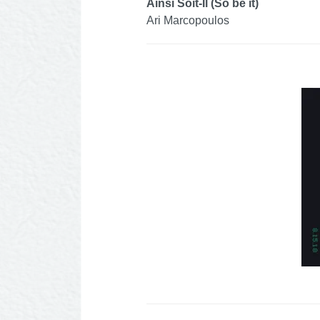
Ainsi Soit-Il (So be it)
Ari Marcopoulos