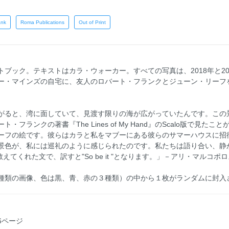
ank
Roma Publications
Out of Print
ブック。テキストはカラ・ウォーカー。すべての写真は、2018年と2
ー・マインズの自宅に、友人のロバート・フランクとジューン・リーフ
がると、湾に面していて、見渡す限りの海が広がっていたんです。この
フランクの著書『The Lines of My Hand』のScalo版で見
ーフの絵です。彼らはカラと私をマブーにある彼らのサマーハウスに招
景色が、私には巡礼のように感じられたのです。私たちは語り合い、静
バートが教えてくれた文で、訳すと"So be it "となります。」－アリ・マルコポ
種類の画像、色は黒、青、赤の３種類）の中から１枚がランダムに封入
76ページ