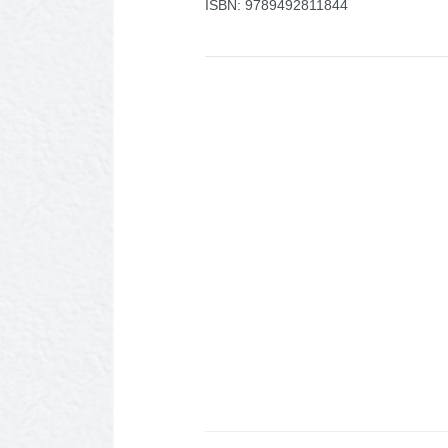
ISBN: 9789492811844