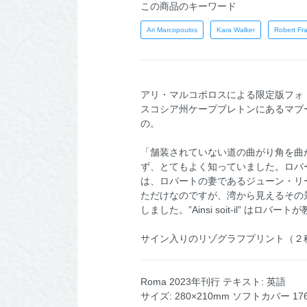
この商品のキーワード
Ari Marcopoulos
Kara Walker
Robert Fr
アリ・マルコポロスによる限定版フォト
スコシア州ケープブレトンにあるマブ
の。
「舗装されていない道の曲がり角を曲
ず、とてもよく知っていました。ロバート・
は、ロバートの妻であるジューン・リ
ただけなのですが、湾から見えるその
しました。”Ainsi soit-il” はロ
サイン入りのリゾグラフプリント（２
Roma 2023年刊行 テキスト: 英語
サイズ: 280×210mm ソフトカバー 1