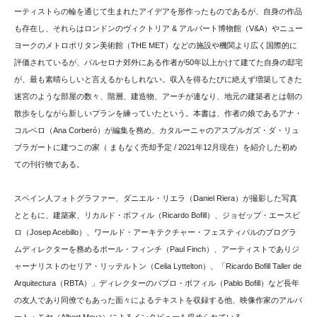
ーティストらの輪を通じて生まれたアイデアを形作ったものであるが、自身の作品
も存在し、それらはロンドンのヴィクトリア & アルバート博物館（V&A）やニュー
ヨークのメトロポリタン美術館（THE MET）などの施設や機関より広く国際的に
評価されているが、バルセロナ郊外にある作者が50年以上かけて建てた自身の邸宅
が、最も素晴らしいと言えるかもしれない。収入を得るたびに絶えず増築してきた
迷宮のような部屋の数々、階層、建造物、アーチが連なり、地元の建築者とは朝の
散歩をしながら新しいプランを練っていたという。本書は、作者の娘であるアナ・
コルベロ（Ana Corberó）が編集を務め、カタルーニャのアスプルガズ・ダ・リュ
ブラガートに建つこの家（ まもなく売却予定 / 2021年12月現在）を紹介した初め
ての刊行物である。
スペイン人フォトグラファー、ダニエル・リエラ（Daniel Riera）が撮影した写真
とともに、建築家、リカルド・ボフィル（Ricardo Bofill）、ジョゼップ・エースビ
ロ（Josep Acebillo）、ワールド・アーキテクチャー・フェスティバルのプログラ
ムディレクターを務めるポール・フィンチ（Paul Finch）、アーティストでありジ
ャーナリストのセリア・リッテルトン（Celia Lyttelton）、「Ricardo Bofill Taller de
Arquitectura（RBTA）」ディレクターのパブロ・ボフィル（Pablo Bofill）など長年
の友人であり同僚でもあった面々によるテキストを収録する他、映像作家のアルバ
ート・モヤ（Albert Moya）によるインタビューも収められている。