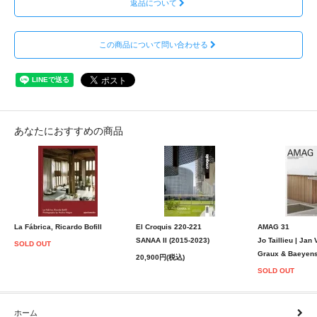
返品について
この商品について問い合わせる
あなたにおすすめの商品
La Fábrica, Ricardo Bofill
El Croquis 220-221
AMAG 31
SANAA II (2015-2023)
Jo Taillieu | Jan
SOLD OUT
Graux & Baeyen
20,900円(税込)
SOLD OUT
ホーム