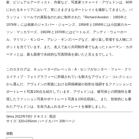
家、ビジュアルアーティスト、作家など、写真家リチャード・アヴェドンは、60年
にわたるキャリアにおいて、実にさまざまなポートレイトを撮影してきました。パ
ラッツォ・リールでの展覧会のために制作された『Richard Avedon： 1965年と
1976年』には画家のジャスパー・ジョーンズ、1956年と1958年には小説家のカー
ソン・マッカラーズ、1963年と1970年にはビートルズ、アンディ・ウォーホー
ル、マリリン・モンロー、アレン・ギンズバーグなど、繰り返し登場する人物にス
ポットを当てています。また、友人であり共同制作者でもあったトルーマン・カポ
ーティとは、最も親密で永続的な写真関係を築いたと言えるでしょう。
このカタログは、キュレーターのレベッカ・A・センフがセンター・フォー・クリ
エイティブ・フォトグラフィーに所蔵されている膨大なアヴェドン・コレクション
から選んだ、アヴェドンの実践における関係構築の役割を強調するファッションと
ポートレート写真100点を紹介しています。アヴェドンは、被写体との関係性を重
視したファッション写真やポートレート写真を100点収録し、また、技術的にも優
れたアヴェドンは、生命力あふれるポートレートを撮影しました。
Skira 2022年刊行 テキスト: 英語
サイズ: 320×245mm ハードカバー 208ページ
個数