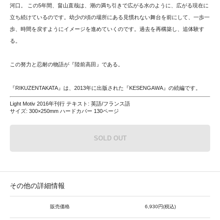
河口。 この5年間、畠山直哉は、潮の満ち引きで広がる水のように、広がる現在に
立ち続けているのです。幼少の頃の場所にある見慣れない舞台を前にして、一歩一
歩、時間を戻すようにイメージを進めていくのです。過去を再構築し、追体験す
る。
この努力と忍耐の物語が『陸前高田』である。
『RIKUZENTAKATA』は、2013年に出版された『KESENGAWA』の続編です。
Light Motiv 2016年刊行 テキスト: 英語/フランス語
サイズ: 300×250mm ハードカバー 130ページ
SOLD OUT
その他の詳細情報
販売価格
6,930円(税込)