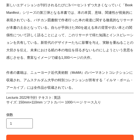
新しいエディションが刊行されるたびに3パーセントずつ大きくなっていく「Book
Manifest」シリーズの第三弾となる本書では、本の本質、意味、関連性が視覚的に
表現されている。バチカン図書館で作者行った本の発達に関する徹底的なリサーチ
が本書の土台となっている。自らが手掛けた350を超える本の背景や古い本との関
係性について詳しく語ることによって、このリサーチで得た知識とインスピレーシ
ョンを共有している。新世代のデザイナーたちに影響を与え、実験を重ねることの
大切さを伝え、未来における紙の本の地位を揺るぎないものにしようという意思を
感じさせる、豊富なイメージで綴る1,000ページの大作。
作者の書籍は、ニューヨーク近代美術館（MoMA）のパーマネントコレクションに
収蔵され、アムステルダム大学の特別コレクションが所有する「イルマ・ボーム・
アーカイブ」には全作品が収蔵されている。
Lecturis 2022年刊行 テキスト: 英語
サイズ: 150mm×110mm ソフトカバー 1000ページ ケース入り
個数