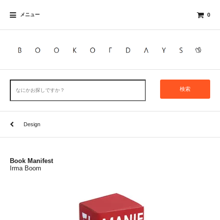
メニュー
0
検索
Design
Book Manifest
Irma Boom