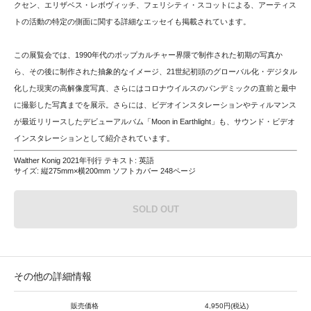
クセン、エリザベス・レボヴィッチ、フェリシティ・スコットによる、アーティス
トの活動の特定の側面に関する詳細なエッセイも掲載されています。
この展覧会では、1990年代のポップカルチャー界隈で制作された初期の写真か
ら、その後に制作された抽象的なイメージ、21世紀初頭のグローバル化・デジタル
化した現実の高解像度写真、さらにはコロナウイルスのパンデミックの直前と最中
に撮影した写真までを展示。さらには、ビデオインスタレーションやティルマンス
が最近リリースしたデビューアルバム「Moon in Earthlight」も、サウンド・ビデオ
インスタレーションとして紹介されています。
Walther Konig 2021年刊行 テキスト: 英語
サイズ: 縦275mm×横200mm ソフトカバー 248ページ
SOLD OUT
その他の詳細情報
販売価格
4,950円(税込)