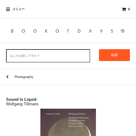
メニュー
0
検索
Photography
Sound Is Liquid
Wolfgang Tillmans