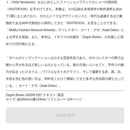
ト（Yohji Yamamoto）をはじめとしたファッションブランドのショーの招待状
（INVITATION）を手がけてきた。本書は、その記録を未発表作や制作資料も含め
て1冊にまとめており、そのユニークなデザインセンスと、時代を超越するほど象
徴的である90年代初頭から制作してきた「INVITATION」を見ることができる。
「MoMu Fashion Museum Antwerp」ディレクター、カート・デボ（Kaat Debo）に
よる序文を収録。また、本作は、イギリスの出版社「Zegris Books」が出版した初
めての刊行物となる。
「ポールのインヴィテーションは小さな芸術作品であり、今やコレクターの間では
喉から手が出るほど欲しいものとなっている。彼の力強いコンセプト、手作りの魅
力が詰まったスタイル、パワフルなタイポグラフィ、そして偏愛する赤、黒、白、
水色を含む色の使い方は、30年近くかけて構築してきた多才な作品群の礎となって
いる。」カート・デボ（Kaat Debo）。
Zegris Books 2020年刊行 テキスト: 英語
サイズ: 縦200mm×横134mm ソフトカバー 124ページ
SOLD OUT