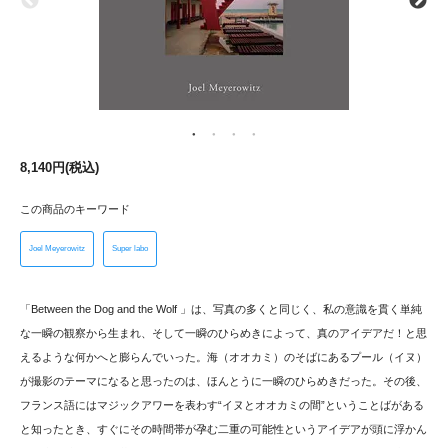
8,140円(税込)
この商品のキーワード
Joel Meyerowitz
Super labo
「Between the Dog and the Wolf 」は、写真の多くと同じく、私の意識を貫く単純
な一瞬の観察から生まれ、そして一瞬のひらめきによって、真のアイデアだ！と思
えるような何かへと膨らんでいった。海（オオカミ）のそばにあるプール（イヌ）
が撮影のテーマになると思ったのは、ほんとうに一瞬のひらめきだった。その後、
フランス語にはマジックアワーを表わす“イヌとオオカミの間”ということばがある
と知ったとき、すぐにその時間帯が孕む二重の可能性というアイデアが頭に浮かん