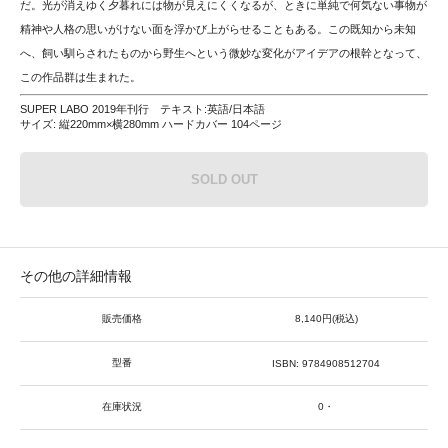
だ。光が消えゆく夕暮れには物が見えにくくなるが、ときに単純で何気ない事物が
精神や人格の思いがけない面を浮かび上がらせることもある。この既知から未知
へ、飼い馴らされたものから野生へという微妙な変化がアイデアの根幹となって、
この作品群は生まれた。
SUPER LABO 2019年刊行 テキスト:英語/日本語
サイズ: 縦220mm×横280mm ハードカバー 104ページ
SOLD OUT
その他の詳細情報
販売価格
8,140円(税込)
型番
ISBN: 9784908512704
在庫状況
0・