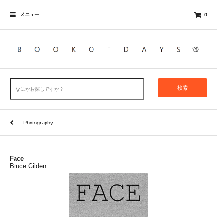
メニュー
0
検索
Photography
Face
Bruce Gilden