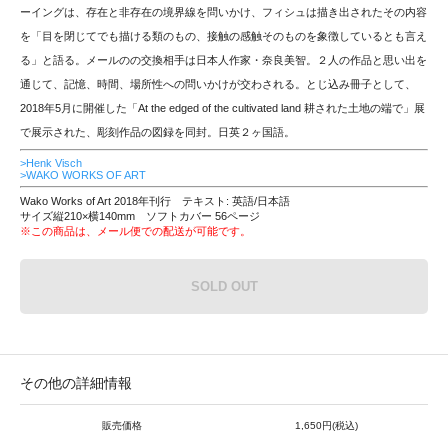
ーイングは、存在と非存在の境界線を問いかけ、フィシュは描き出されたその内容
を「目を閉じてでも描ける類のもの、接触の感触そのものを象徴しているとも言え
る」と語る。メールのの交換相手は日本人作家・奈良美智。２人の作品と思い出を
通じて、記憶、時間、場所性への問いかけが交わされる。とじ込み冊子として、
2018年5月に開催した「At the edged of the cultivated land 耕された土地の端で」展
で展示された、彫刻作品の図録を同封。日英２ヶ国語。
>Henk Visch
>WAKO WORKS OF ART
Wako Works of Art 2018年刊行 テキスト: 英語/日本語
サイズ縦210×横140mm ソフトカバー 56ページ
※この商品は、メール便での配送が可能です。
SOLD OUT
その他の詳細情報
販売価格
1,650円(税込)