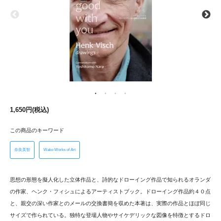
1,650円(税込)
この商品のキーワード
奈良美智
Wako Works of Art
思想の形態を擬人化した立体作品と、詩的なドローイング作品で知られるオランダ
の作家、ヘンク・フィシュによるアーティストブック。ドローイング作品約４０点
と、親交の深い作家とのメールの交換書簡を収めた本著は、実際の作品とほぼ同じ
サイズで作られている。独特な登場人物やサイケデリックな図像を特徴とするドロ