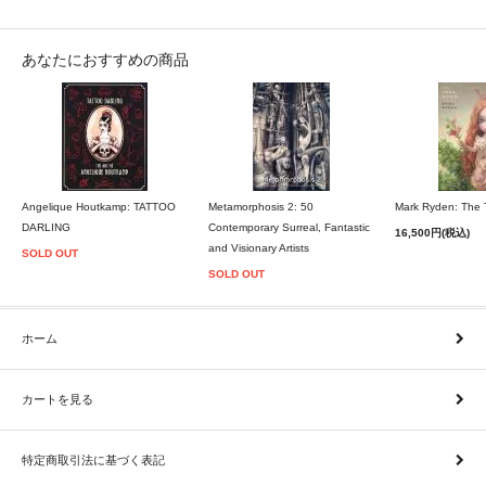
あなたにおすすめの商品
Angelique Houtkamp: TATTOO
Metamorphosis 2: 50
Mark Ryden: The
DARLING
Contemporary Surreal, Fantastic
16,500円(税込)
and Visionary Artists
SOLD OUT
SOLD OUT
ホーム
カートを見る
特定商取引法に基づく表記