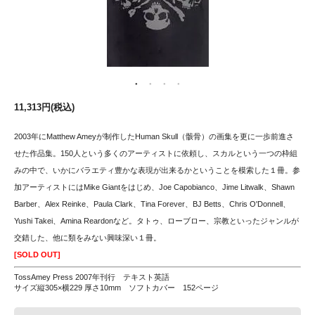
11,313円(税込)
2003年にMatthew Ameyが制作したHuman Skull（骸骨）の画集を更に一歩前進さ
せた作品集。150人という多くのアーティストに依頼し、スカルという一つの枠組
みの中で、いかにバラエティ豊かな表現が出来るかということを模索した１冊。参
加アーティストにはMike Giantをはじめ、Joe Capobianco、Jime Litwalk、Shawn
Barber、Alex Reinke、Paula Clark、Tina Forever、BJ Betts、Chris O'Donnell、
Yushi Takei、Amina Reardonなど。タトゥ、ローブロー、宗教といったジャンルが
交錯した、他に類をみない興味深い１冊。
[SOLD OUT]
TossAmey Press 2007年刊行 テキスト英語
サイズ縦305×横229 厚さ10mm ソフトカバー 152ページ