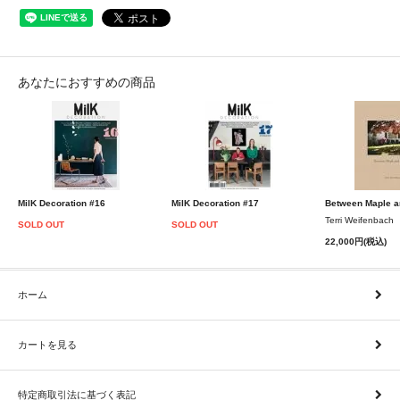
あなたにおすすめの商品
MilK Decoration #16
MilK Decoration #17
Between Maple a
Terri Weifenbach
SOLD OUT
SOLD OUT
22,000円(税込)
ホーム
カートを見る
特定商取引法に基づく表記