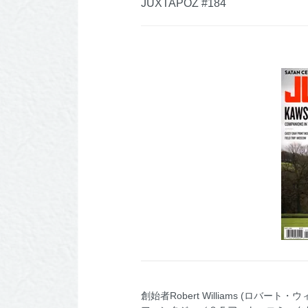
JUXTAPOZ #184
創始者Robert Williams 