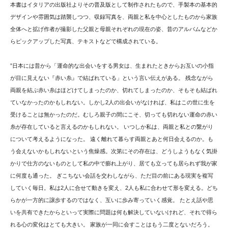
本書はイタリアの出版社よりその普及版として制作されたもので、手製本の基本的
デザインや雰囲気は踏襲しつつ、収録写真を、両親と私を中心としたものから家族
全体へと拡げ作者が撮影した父親と母親それぞれの現在の姿、昔のアルバムなどか
らピックアップした写真、テキストなどで構成されている。
”日本には昔から「運命的な出会いをする男女は、生まれたときからお互いの小指
が目に見えない『赤い糸』で結ばれている」という言い伝えがある。 残念ながら
両親を結ぶ赤い糸はほどけてしまったのか、切れてしまったのか、そもそも結ばれ
ていなかったのかもしれない。しかし2人の出会いがなければ、私はこの世に生を
受けることは無かったのだ。むしろ親子の間にこそ、切っても切れない運命の赤い
糸が存在していると言えるのかもしれない。 いつしか私は、両親と私との繋がり
について考えるようになった。 遠く離れて暮らす両親とあと何日会えるのか。も
う会えないかもしれないという焦燥感。次第にその存在は、どうしようもなく気掛
かりで仕方のないものとして私の中で膨れ上がり、居ても立っても居られず我が家
に何度も通った。 ぎこちない会話を交わしながら、ただ目の前にある現実を複写
していく毎日。私は2人に合せて動きを変え、2人も私に合わせて形を変える。どち
らかが一方的に譲歩するのではなく、互いに歩み寄っていく感覚。 たとえ話や思
いを共有できたからといって実際に問題は何も解決していないけれど、それで得ら
れる心の変化はとても大きい。 家族が一同に会すことはもう二度とないだろう。