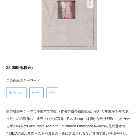
22,000円(税込)
この商品のキーワード
藤井ヨシカツ
Aperture
Ceiba
親の離婚をテーマに手製本で35部（作者の親の結婚生活が続いた年数が35年であ
った）のみ製作し、販売された写真集「Red String」は僅かな刊行部数にもかかわ
らず2014年のParis Photo-Aperture Foundation Photobook Awardsの最終選考や、
TIME誌の選ぶ年間ベスト写真集の一冊に選出されるなど各国で高い評価を得た。