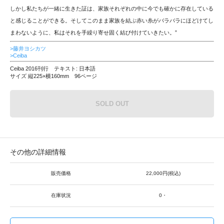
しかし私たちが一緒に生きた証は、家族それぞれの中に今でも確かに存在している
と感じることができる。そしてこのまま家族を結ぶ赤い糸がバラバラにほどけてし
まわないように、私はそれを手繰り寄せ固く結び付けていきたい。”
>藤井ヨシカツ
>Ceiba
Ceiba 2016刊行 テキスト: 日本語
サイズ 縦225×横160mm 96ページ
SOLD OUT
その他の詳細情報
販売価格
22,000円(税込)
在庫状況
0・